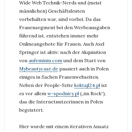
group
Wide Web Technik-Nerds und (meist
women:
männlichen) Geschäftsleuten
w-
vorbehalten war, sind vorbei. Da das
spodnicy.pl
Frauensegment bei den Werbeausgaben
führend ist, entstehen immer mehr
Onlineangebote für Frauen. Auch Axel
Springer ist aktiv: nach der Akquisition
von
aufeminin.com
und dem Start von
Mybeautycase.de
passiert auch in Polen
einiges in Sachen Frauenwebseiten.
Neben der People-Seite
koktajl24.pl
ist
es vor allem
w-spodnicy.pl
(„im Rock“),
das die Internetnutzerinnen in Polen
begeistert.
Hier wurde mit einem iterativen Ansatz