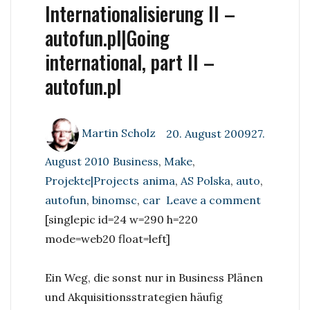
Internationalisierung II –
autofun.pl|Going
international, part II –
autofun.pl
Author
Posted
Martin Scholz
20. August 200927.
on
Categories
August 2010
Business
,
Make
,
Tags
Projekte|Projects
anima
,
AS Polska
,
auto
,
on
autofun
,
binomsc
,
car
Leave a comment
Internati
[singlepic id=24 w=290 h=220
II
mode=web20 float=left]
–
autofun.p
Ein Weg, die sonst nur in Business Plänen
internati
und Akquisitionsstrategien häufig