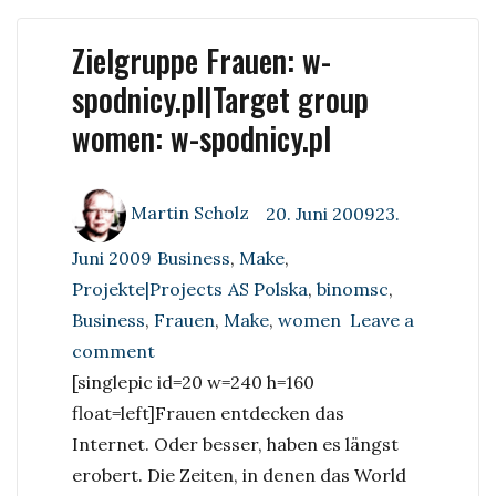
Zielgruppe Frauen: w-
spodnicy.pl|Target group
women: w-spodnicy.pl
Author
Posted
Martin Scholz
20. Juni 200923.
on
Categories
Juni 2009
Business
,
Make
,
Tags
Projekte|Projects
AS Polska
,
binomsc
,
Business
,
Frauen
,
Make
,
women
Leave a
on
comment
Zielgruppe
[singlepic id=20 w=240 h=160
Frauen:
float=left]
Frauen entdecken das
w-
Internet. Oder besser, haben es längst
spodnicy.pl|Target
erobert. Die Zeiten, in denen das World