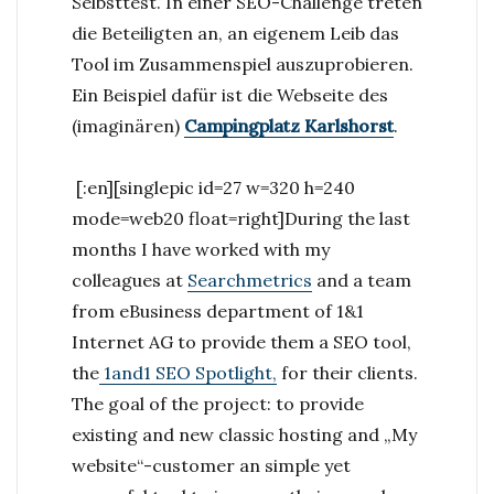
Selbsttest. In einer SEO-Challenge treten
die Beteiligten an, an eigenem Leib das
Tool im Zusammenspiel auszuprobieren.
Ein Beispiel dafür ist die Webseite des
(imaginären)
Campingplatz Karlshorst
.
[:en][singlepic id=27 w=320 h=240
mode=web20 float=right]
During the last
months I have worked with my
colleagues at
Searchmetrics
and a team
from eBusiness department of 1&1
Internet AG to provide them a SEO tool,
the
1and1 SEO Spotlight,
for their clients.
The goal of the project: to provide
existing and new classic hosting and „My
website“-customer an simple yet