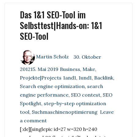
Das 1&1 SEO-Tool im
Selbsttest|Hands-on: 1&1
SEO-Tool
Author
Posted
Martin Scholz
30. Oktober
on
Categories
201215. Mai 2019
Business
,
Make
,
Tags
Projekte|Projects
1and1
,
1und1
,
Backlink
,
Search engine optimization
,
search
engine performance
,
SEO contest
,
SEO
Spotlight
,
step-by-step optimization
tool
,
Suchmaschinenoptimierung
Leave
on
a comment
Das
[:de][singlepic id=27 w=320 h=240