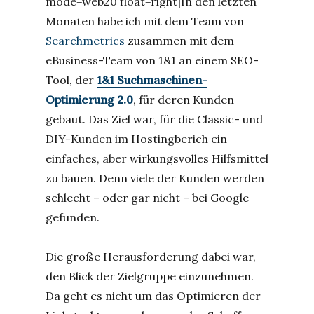
1&1
mode=web20 float=right]
In den letzten
SEO-
Monaten habe ich mit dem Team von
Tool
Searchmetrics
zusammen mit dem
im
eBusiness-Team von 1&1 an einem SEO-
Selbsttest|Hands-
Tool, der
1&1 Suchmaschinen-
on:
Optimierung 2.0
, für deren Kunden
1&1
gebaut. Das Ziel war, für die Classic- und
SEO-
DIY-Kunden im Hostingberich ein
Tool
einfaches, aber wirkungsvolles Hilfsmittel
zu bauen. Denn viele der Kunden werden
schlecht – oder gar nicht – bei Google
gefunden.
Die große Herausforderung dabei war,
den Blick der Zielgruppe einzunehmen.
Da geht es nicht um das Optimieren der