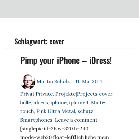
Schlagwort:
cover
Pimp your iPhone – iDress!
Author
Posted
Categories
Martin Scholz
31. Mai 2011
on
Tags
Privat|Private
,
Projekte|Projects
cover
,
hülle
,
idress
,
iphone
,
iphone4
,
Multi-
touch
,
Pink Ultra Metal
,
schutz
,
on
Smartphones
Leave a comment
Pimp
[singlepic id=26 w=320 h=240
your
mode=web20 float=left]
Ich liebe mein