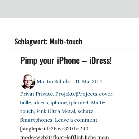
Schlagwort:
Multi-touch
Pimp your iPhone – iDress!
Author
Posted
Categories
Martin Scholz
31. Mai 2011
on
Tags
Privat|Private
,
Projekte|Projects
cover
,
hülle
,
idress
,
iphone
,
iphone4
,
Multi-
touch
,
Pink Ultra Metal
,
schutz
,
on
Smartphones
Leave a comment
Pimp
[singlepic id=26 w=320 h=240
your
mode=web20 float=left]
Ich liebe mein