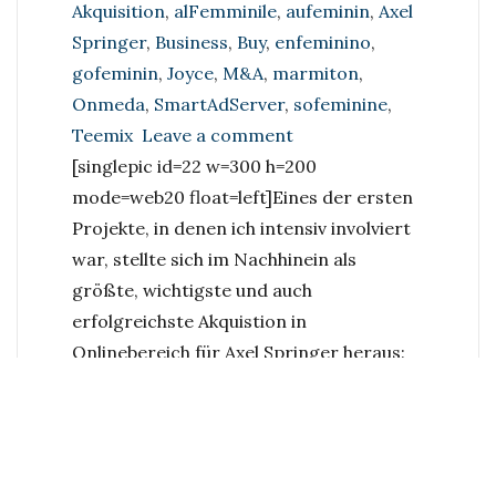
Akquisition
,
alFemminile
,
aufeminin
,
Axel
Springer
,
Business
,
Buy
,
enfeminino
,
gofeminin
,
Joyce
,
M&A
,
marmiton
,
Onmeda
,
SmartAdServer
,
sofeminine
,
on
Teemix
Leave a comment
Kauf
[singlepic id=22 w=300 h=200
eines
mode=web20 float=left]
Eines der ersten
Marktführers:
Projekte, in denen ich intensiv involviert
aufeminin.com|Acquisit
war, stellte sich im Nachhinein als
of
größte, wichtigste und auch
a
erfolgreichste Akquistion in
market
Onlinebereich für Axel Springer heraus:
leader:
auFeminin.com
ist das in Europa
aufeminin.com
führende Frauenportal, führend in
Frankreich, Deutschland, Spanien, Italien
und Nummer 2 in UK. Es bietet ein