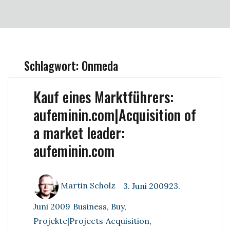
Schlagwort:
Onmeda
Kauf eines Marktführers:
aufeminin.com|Acquisition of
a market leader:
aufeminin.com
Author
Posted
Martin Scholz
3. Juni 200923.
on
Categories
Juni 2009
Business
,
Buy
,
Tags
Projekte|Projects
Acquisition
,