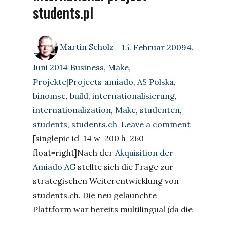
students.pl
Author
Posted
Martin Scholz
15. Februar 20094.
on
Categories
Juni 2014
Business
,
Make
,
Tags
Projekte|Projects
amiado
,
AS Polska
,
binomsc
,
build
,
internationalisierung
,
internationalization
,
Make
,
studenten
,
on
students
,
students.ch
Leave a comment
Das
[singlepic id=14 w=200 h=260
erste
float=right]
Nach der
Akquisition der
internati
Amiado AG
stellte sich die Frage zur
Projekt:
strategischen Weiterentwicklung von
students.
students.ch. Die neu gelaunchte
internati
Plattform war bereits multilingual (da die
project:
Schweiz mehrsprachig ist), das Konzept