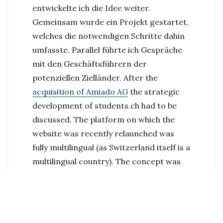
entwickelte ich die Idee weiter.
Gemeinsam wurde ein Projekt gestartet,
welches die notwendigen Schritte dahin
umfasste. Parallel führte ich Gespräche
mit den Geschäftsführern der
potenziellen Zielländer.
After the
acquisition of Amiado AG
the strategic
development of students.ch had to be
discussed. The platform on which the
website was recently relaunched was
fully multilingual (as Switzerland itself is a
multilingual country). The concept was
proven and the track record convincing.
An internationalization together with
local AS-subsidiaries was a logic step.
Together with the management of