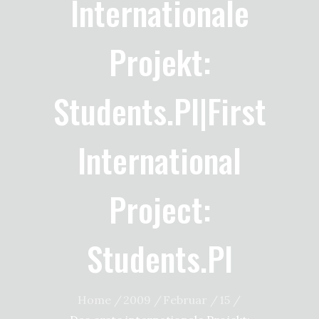
Internationale
Projekt:
Students.pl|First
International
Project:
Students.pl
Home
2009
Februar
15