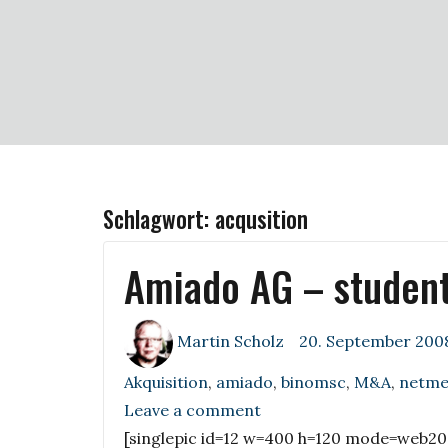
Schlagwort:
acqusition
Amiado AG – student
Author
Posted
Martin Scholz
20. September 200
on
Akquisition
,
amiado
,
binomsc
,
M&A
,
netme
on
Leave a comment
Amiado
[singlepic id=12 w=400 h=120 mode=web20 