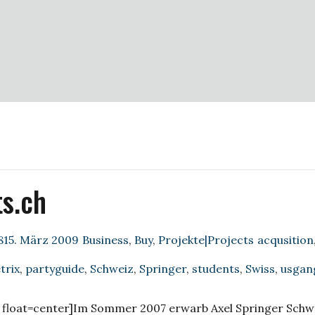
s.ch
Categories
Tags
815. März 2009
Business
,
Buy
,
Projekte|Projects
acqusition
trix
,
partyguide
,
Schweiz
,
Springer
,
students
,
Swiss
,
usgan
float=center]
Im Sommer 2007 erwarb Axel Springer Schw