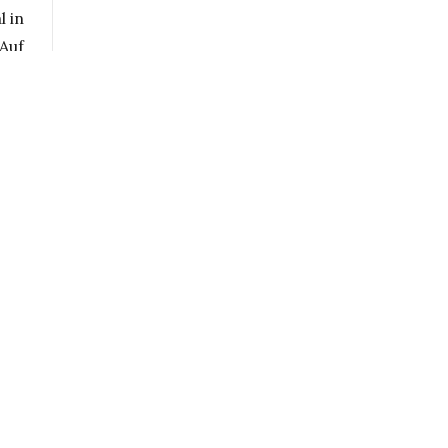
 in
 Auf
ier
e
igt.
s
 fit
this