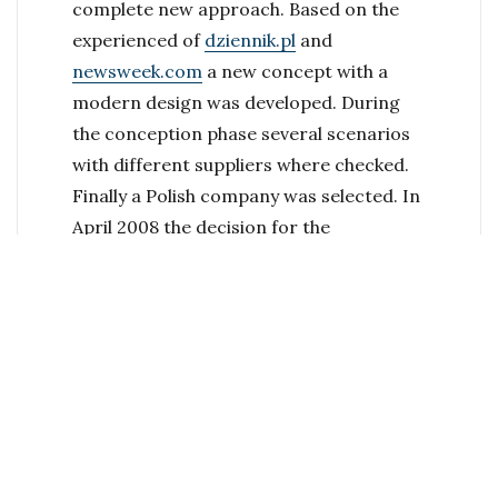
complete new approach. Based on the
experienced of
dziennik.pl
and
newsweek.com
a new concept with a
modern design was developed. During
the conception phase several scenarios
with different suppliers where checked.
Finally a Polish company was selected. In
April 2008 the decision for the
implementation was made, end of
November the new website went online.
I was involved as consultant and was
member of the project steering comitee
again. Mostly I was participating during
the conception (including business
planning), the comparision and selection