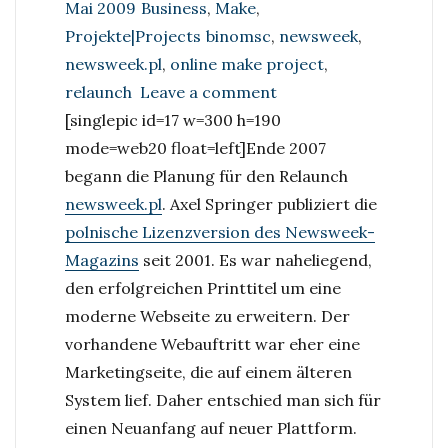
Categories
Mai 2009
Business
,
Make
,
Tags
Projekte|Projects
binomsc
,
newsweek
,
newsweek.pl
,
online make project
,
on
relaunch
Leave a comment
Der
[singlepic id=17 w=300 h=190
Relaunch
mode=web20 float=left]
Ende 2007
von
begann die Planung für den Relaunch
newsweek.pl|The
newsweek.pl
. Axel Springer publiziert die
relaunch
polnische Lizenzversion des Newsweek-
of
Magazins
seit 2001. Es war naheliegend,
newsweek.pl
den erfolgreichen Printtitel um eine
moderne Webseite zu erweitern. Der
vorhandene Webauftritt war eher eine
Marketingseite, die auf einem älteren
System lief. Daher entschied man sich für
einen Neuanfang auf neuer Plattform.