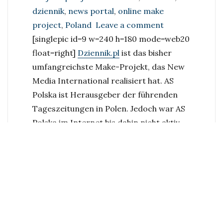
dziennik
,
news portal
,
online make
on
project
,
Poland
Leave a comment
Newssite
[singlepic id=9 w=240 h=180 mode=web20
dziennik.pl
float=right]
Dziennik.pl
ist das bisher
umfangreichste Make-Projekt, das New
Media International realisiert hat. AS
Polska ist Herausgeber der führenden
Tageszeitungen in Polen. Jedoch war AS
Polska im Internet bis dahin nicht aktiv
vertreten.
Die Aufgabe war, ein modernes
Newsportal zu schaffen, das eine
führende Position in Polen erreicht und
zum Online-Leitmedium werden kann.
Die Umsetzung erfolgte wahrlich