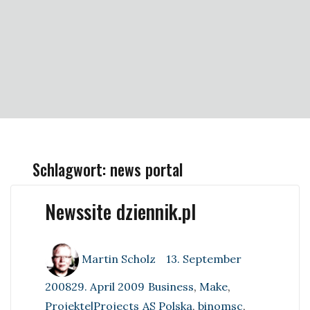
Schlagwort:
news portal
Newssite dziennik.pl
Author
Posted
Martin Scholz
13. September
on
Categories
200829. April 2009
Business
,
Make
,
Tags
Projekte|Projects
AS Polska
,
binomsc
,