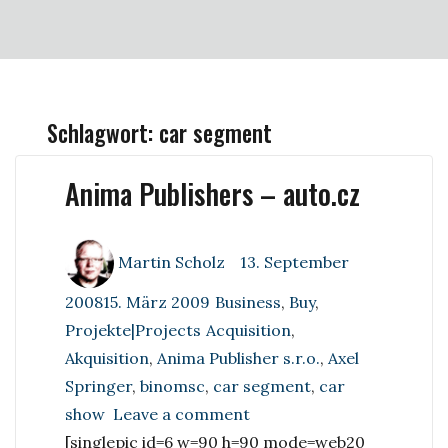
Schlagwort:
car segment
Anima Publishers – auto.cz
Author
Posted
Martin Scholz
13. September
on
Categories
200815. März 2009
Business
,
Buy
,
Tags
Projekte|Projects
Acquisition
,
Akquisition
,
Anima Publisher s.r.o.
,
Axel
Springer
,
binomsc
,
car segment
,
car
on
show
Leave a comment
Anima
[singlepic id=6 w=90 h=90 mode=web20