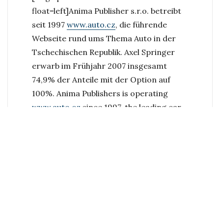
Publishers
float=left]
Anima Publisher s.r.o. betreibt
–
seit 1997
www.auto.cz
, die führende
auto.cz
Webseite rund ums Thema Auto in der
Tschechischen Republik. Axel Springer
erwarb im Frühjahr 2007 insgesamt
74,9% der Anteile mit der Option auf
100%.
Anima Publishers is operating
www.auto.cz
since 1997, the leading car
website in Czech Republic. Axel Springer
acquired in total 74,9% with the option
for 100% in Spring 2007.
Dies war das erste M&A-Projekt, das im
Bereich New Media International
erfolgreich durchgeführt wurde. Damit
konnte
AS Praha
seine führende