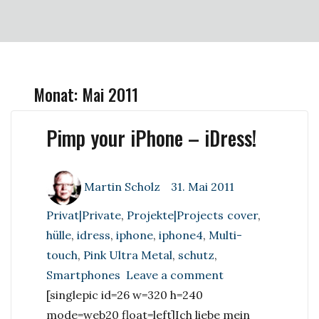
Monat:
Mai 2011
Pimp your iPhone – iDress!
Author
Posted
Categories
Martin Scholz
31. Mai 2011
on
Tags
Privat|Private
,
Projekte|Projects
cover
,
hülle
,
idress
,
iphone
,
iphone4
,
Multi-
touch
,
Pink Ultra Metal
,
schutz
,
on
Smartphones
Leave a comment
Pimp
[singlepic id=26 w=320 h=240
your
mode=web20 float=left]
Ich liebe mein