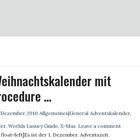
Weihnachtskalender mit
rocedure …
Categories
Tags
. Dezember 2010
Allgemeines|General
Adventskalender
,
on
der
,
Worlds Luxury Guide
,
X-Mas
Leave a comment
Alle
loat=left]
Es ist der 1. Dezember. Adventszeit.