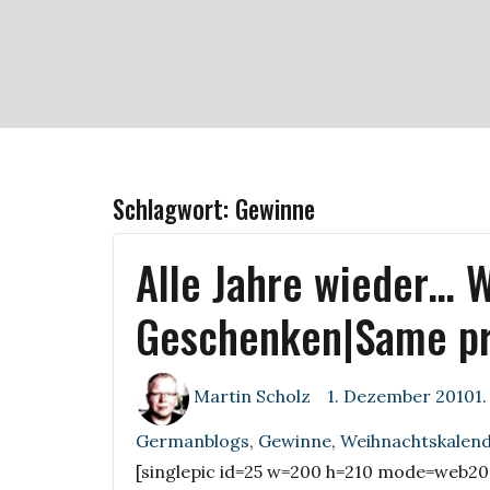
Schlagwort:
Gewinne
Alle Jahre wieder… 
Geschenken|Same p
Author
Posted
Martin Scholz
1. Dezember 20101
on
Germanblogs
,
Gewinne
,
Weihnachtskalen
[singlepic id=25 w=200 h=210 mode=web20 f